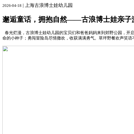
| 上海古浪博士娃幼儿园
2026-04-18
邂逅童话，拥抱自然——古浪博士娃亲子
春光烂漫，古浪博士娃幼儿园的宝贝们和爸爸妈妈来到郊野公园，开启
命的小种子；勇闯冒险岛尽情撒欢，收获满满勇气。草坪野餐欢声笑语